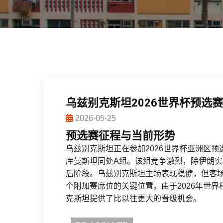
乌兹别克斯坦2026世界杯预选
2026-05-25
预选赛征程与当前形势
乌兹别克斯坦正在参加2026世界杯亚洲区
库曼斯坦同处A组。该组竞争激烈，除伊朗
后阶段。乌兹别克斯坦主场表现稳健，但客
个附加赛席位的关键位置。由于2026年世界
克斯坦提供了比以往更大的晋级机会。