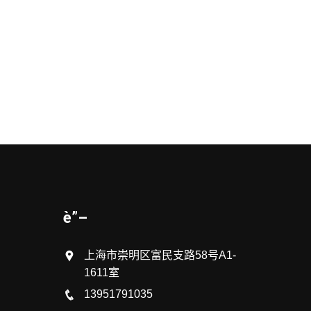
è”–
上海市崇明区富民支路58号A1-
1611室
13951791035