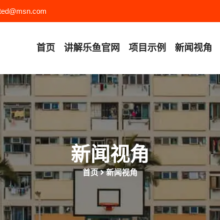
oted@msn.com
首页
讲解
乐鱼官网
项目示例
新闻视角
新闻视角
首页
新闻视角