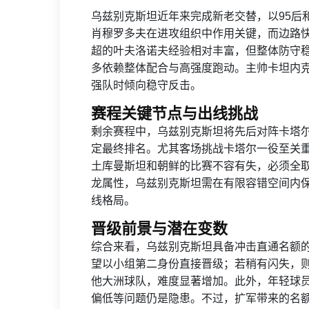
乌兹别克斯坦近年来完成新老交替，以95后
肖穆罗多夫在进攻组织中作用关键，而边路
超的叶夫洛诺夫经验相对丰富，但整体防守
多依赖整体配合与高强度跑动。主帅卡坦内
强队时倾向稳守反击。
赛程关键节点与出线挑战
剩余赛程中，乌兹别克斯坦将先后对阵卡塔
定最终排名。尤其客场挑战卡塔尔一役至关
土库曼斯坦和朝鲜的比赛不容有失，必须全
龙属性，乌兹别克斯坦需在有限容错空间内
线格局。
晋级前景与潜在变数
综合来看，乌兹别克斯坦具备冲击直通名额
望以小组第二身份直接晋级；若稍有闪失，则
他大洲球队，难度显著增加。此外，年轻球
偏低等问题仍是隐患。不过，扩军带来的名