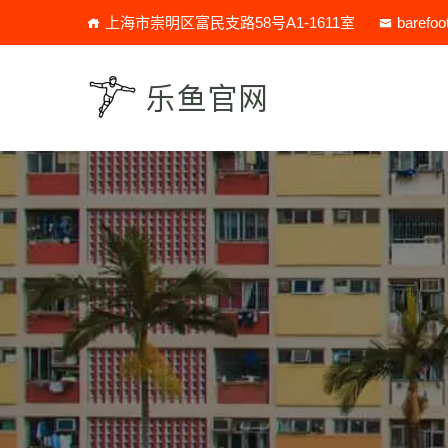
上海市崇明区富民支路58号A1-1611室
barefo