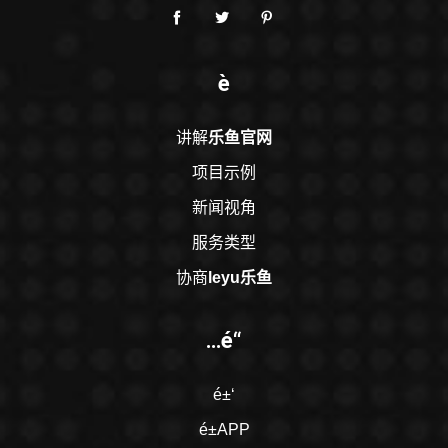
è
讲解
乐鱼官网
项目示例
新闻视角
服务类型
协商
leyu乐鱼
…é“
é±‘
é±APP