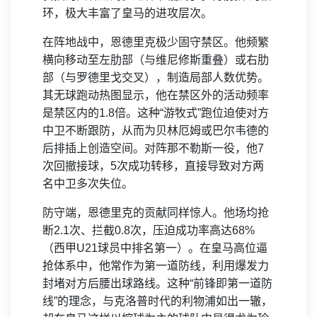
环，极大丰富了皇马的进攻层次。
在阵地战中，恩德里克极少固守禁区。他频繁
横向移动至左肋部（与维尼修斯重叠）或右肋
部（与罗德里戈交叉），制造局部人数优势。
其无球跑动热图显示，他在禁区外的活动频率
是禁区内的1.8倍。这种“游牧式”跑位迫使对方
中卫不断跟防，从而为贝林厄姆或巴尔韦德的
后排插上创造空间。对阵那不勒斯一役，他7
次回撤接球，5次成功转移，直接导致对方两
名中卫多次失位。
防守端，恩德里克的贡献同样惊人。他场均抢
断2.1次、拦截0.8次，压迫成功率高达68%
（西甲U21球员中排名第一）。在皇马高位逼
抢体系中，他常作为第一道防线，利用爆发力
封堵对方后腰出球路线。这种“前锋即第一道防
线”的理念，与克洛普时代的利物浦如出一辙，