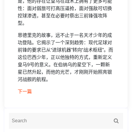
是，他的存在让皇马在战术上拥有了更多可能
性：面对弱旅可打高压逼抢，面对强敌可切换
控球渗透，甚至在必要时祭出三前锋强攻阵
型。
恩德里克的故事，远不止于一名天才少年的成
功登陆。它揭示了一个深刻趋势：现代足球对
前锋的要求已从“进球机器”转向“战术枢纽”。而
这位巴西少年，正以他独特的方式，重新定义
皇马9号的意义。在伯纳乌的星空下，一颗新
星已然升起，而他的光芒，才刚刚开始照亮银
河战舰的航程。
下一篇