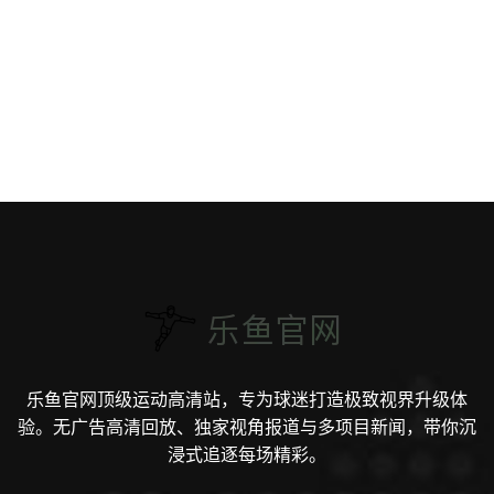
乐鱼官网顶级运动高清站，专为球迷打造极致视界升级体
验。无广告高清回放、独家视角报道与多项目新闻，带你沉
浸式追逐每场精彩。