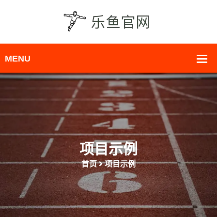
项目示例
首页
项目示例