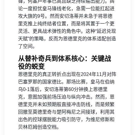
锋，何塞卢年事已高且缺乏持续输出能力。舆
论一度担忧皇马锋线老化，急需一位能扛起进
攻大旗的9号。然而安切洛蒂并未急于将恩德
里克推上纯终结者位置，而是将其置于一个更
灵活、更具战术弹性的角色中。这种“延迟兑现
天赋”的策略，反而为恩德里克的体系适配创造
了空间。
从替补奇兵到体系核心：关键战
役的蜕变
恩德里克的真正转折点出现在2024年11月对阵
巴塞罗那的国家德比。那场比赛，皇马在伯纳
乌0-1落后，安切洛蒂第60分钟换上恩德里
克，意图加强前场压迫与纵向冲击。然而，恩
德里克并未如预期般直接冲击防线，而是频繁
回撤至莫德里奇与楚阿梅尼之间接球，利用其
出色的控球摆脱能力吸引防守，为维尼修斯和
贝林厄姆创造空档。