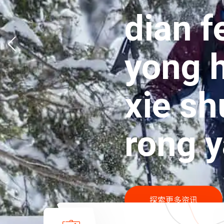
dian f
yong 
xie sh
rong 
探索更多资讯