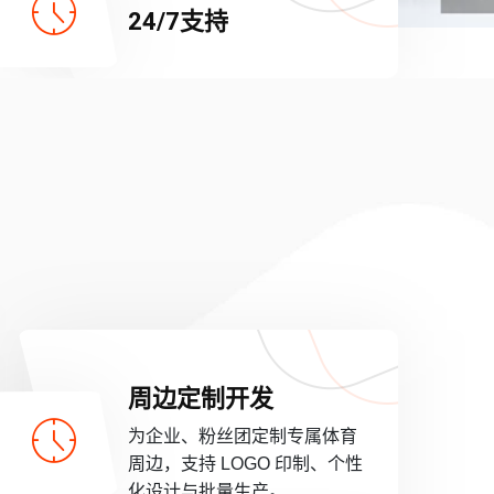
24/7支持
周边定制开发
为企业、粉丝团定制专属体育
周边，支持 LOGO 印制、个性
化设计与批量生产。