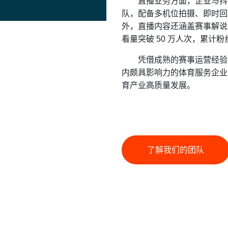
直播业务方面，企业与抖
队，配备多机位拍摄、即时回放
外，直播内容还涵盖赛事解说
看量突破 50 万人次，累计粉
凭借成熟的赛事运营经验
内颇具影响力的体育服务企业
育产业高质量发展。
了解我们的团队