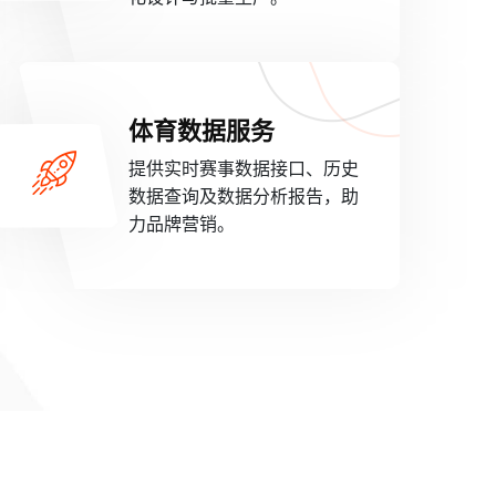
体育数据服务
提供实时赛事数据接口、历史
数据查询及数据分析报告，助
力品牌营销。